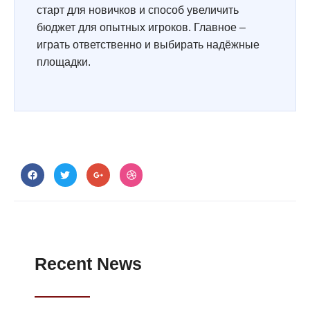
старт для новичков и способ увеличить
бюджет для опытных игроков. Главное –
играть ответственно и выбирать надёжные
площадки.
F
T
G
D
a
w
o
r
c
i
o
i
e
t
g
b
b
t
l
b
o
e
e
b
o
r
-
l
k
p
e
l
u
Recent News
s
-
g