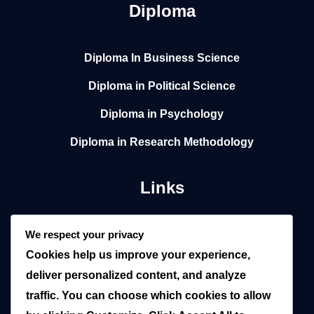
Diploma
Diploma In Business Science
Diploma in Political Science
Diploma in Psychology
Diploma in Research Methodology
Links
Home
We respect your privacy
Cookies help us improve your experience,
About
deliver personalized content, and analyze
Local
traffic. You can choose which cookies to allow