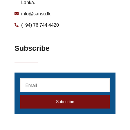
Lanka.
info@sansu.lk
(+94) 76 744 4420
Subscribe
Your
mail
address
Subscribe