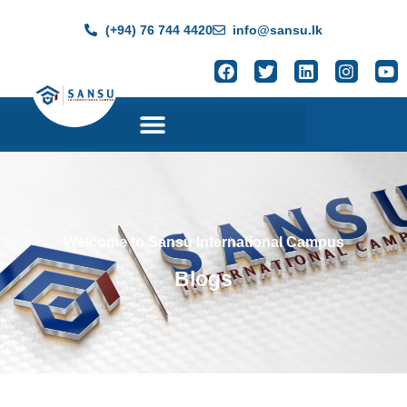
Skip
(+94) 76 744 4420
info@sansu.lk
to
content
F
T
L
I
Y
a
w
i
n
o
c
i
n
s
u
e
t
k
t
t
b
t
e
a
u
o
e
d
g
b
o
r
i
r
e
k
n
a
m
Welcome to Sansu International Campus
Blogs