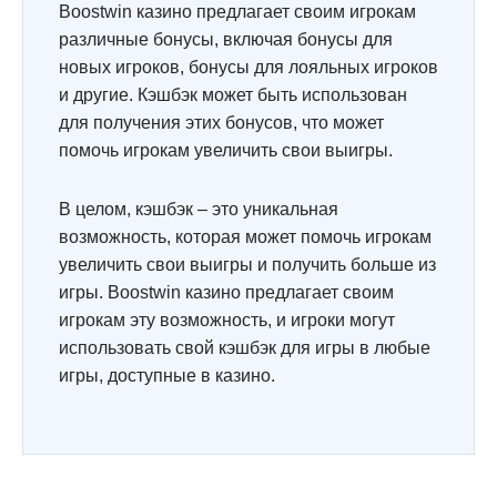
Boostwin казино предлагает своим игрокам
различные бонусы, включая бонусы для
новых игроков, бонусы для лояльных игроков
и другие. Кэшбэк может быть использован
для получения этих бонусов, что может
помочь игрокам увеличить свои выигры.
В целом, кэшбэк – это уникальная
возможность, которая может помочь игрокам
увеличить свои выигры и получить больше из
игры. Boostwin казино предлагает своим
игрокам эту возможность, и игроки могут
использовать свой кэшбэк для игры в любые
игры, доступные в казино.