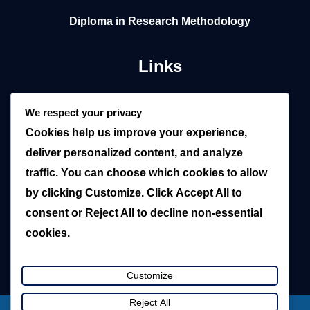
Diploma in Research Methodology
Links
Home
We respect your privacy
Cookies help us improve your experience,
About
deliver personalized content, and analyze
Local
traffic. You can choose which cookies to allow
by clicking
Customize
. Click
Accept All
to
Overseas
consent or
Reject All
to decline non-essential
Blogs
cookies.
Contact Us
Customize
Reject All