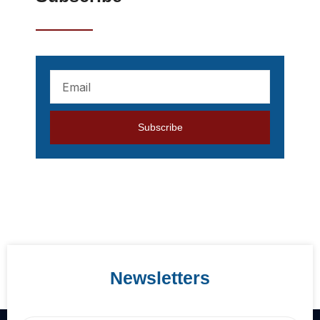
Your
mail
address
Subscribe
Newsletters