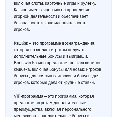
включая слоты, карточные игры и рулетку.
Казино имеет лицензию на проведение
игорной деятельности и обеспечивает
безопасность и конфиденциальность
игроков.
Кэшбэк – это программа вознаграждения,
которая позволяет игрокам получать
дополнительные бонусы и выигрыши.
Boostwin Казино предлагает несколько типов
кэшбэка, включая бонусы для новых игроков,
бонусы для лояльных игроков и бонусы для
игроков, которые делают крупные ставки.
VIP-программа – это программа, которая
предлагает игрокам дополнительные
преимущества, включая персонального
менеджера, дополнительные бонусы и