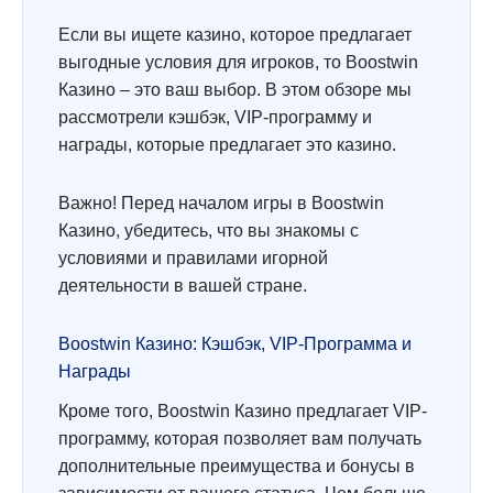
Если вы ищете казино, которое предлагает
выгодные условия для игроков, то Boostwin
Казино – это ваш выбор. В этом обзоре мы
рассмотрели кэшбэк, VIP-программу и
награды, которые предлагает это казино.
Важно! Перед началом игры в Boostwin
Казино, убедитесь, что вы знакомы с
условиями и правилами игорной
деятельности в вашей стране.
Boostwin Казино: Кэшбэк, VIP-Программа и
Награды
Кроме того, Boostwin Казино предлагает VIP-
программу, которая позволяет вам получать
дополнительные преимущества и бонусы в