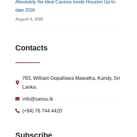
Absolutely the Ideal Casinos inside Houston Up-to-
date 2026
August 6, 2026
Contacts
783, William Gopallawa Mawatha, Kandy, Sri
Lanka.
info@sansu.lk
(+94) 76 744 4420
Subscribe