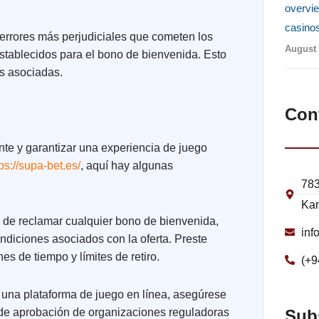
overvie
casino
 errores más perjudiciales que cometen los
August 
establecidos para el bono de bienvenida. Esto
as asociadas.
Con
nte y garantizar una experiencia de juego
ps://supa-bet.es/
, aquí hay algunas
783
Kan
 de reclamar cualquier bono de bienvenida,
inf
ndiciones asociados con la oferta. Preste
es de tiempo y límites de retiro.
(+9
en una plataforma de juego en línea, asegúrese
Sub
s de aprobación de organizaciones reguladoras