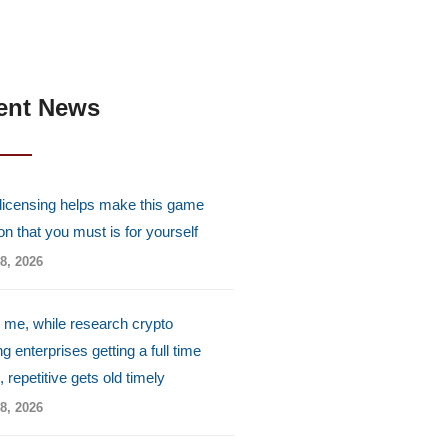
ent News
licensing helps make this game
ion that you must is for yourself
8, 2026
n me, while research crypto
g enterprises getting a full time
 repetitive gets old timely
8, 2026