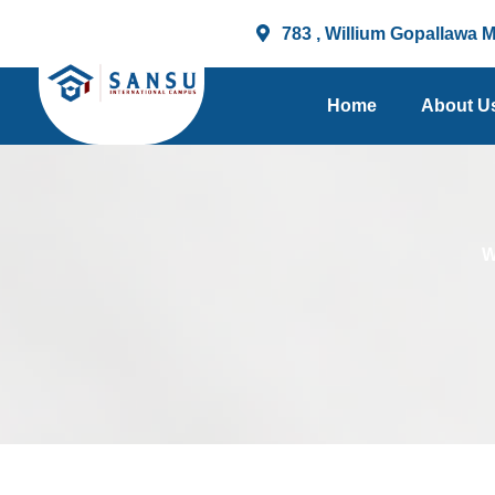
Skip
783 , Willium Gopallawa 
to
content
Home
About U
W