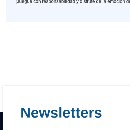
¡Juegue con responsabilidad y disfrute de la emoción de
Newsletters