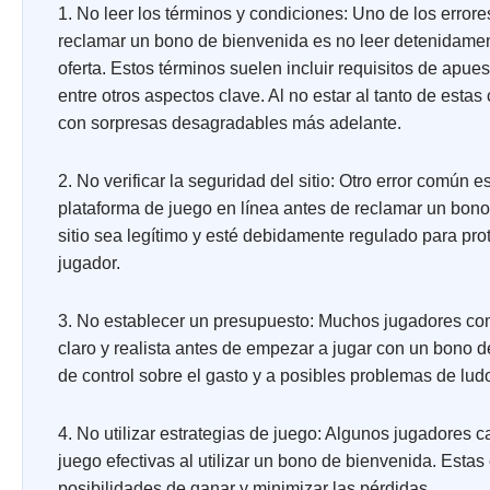
1. No leer los términos y condiciones: Uno de los erro
reclamar un bono de bienvenida es no leer detenidamen
oferta. Estos términos suelen incluir requisitos de apuest
entre otros aspectos clave. Al no estar al tanto de est
con sorpresas desagradables más adelante.
2. No verificar la seguridad del sitio: Otro error común e
plataforma de juego en línea antes de reclamar un bono
sitio sea legítimo y esté debidamente regulado para prot
jugador.
3. No establecer un presupuesto: Muchos jugadores com
claro y realista antes de empezar a jugar con un bono d
de control sobre el gasto y a posibles problemas de lud
4. No utilizar estrategias de juego: Algunos jugadores c
juego efectivas al utilizar un bono de bienvenida. Esta
posibilidades de ganar y minimizar las pérdidas.