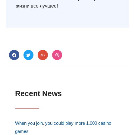
жизни все лучшее!
F
T
G
D
a
w
o
r
c
i
o
i
e
t
g
b
b
t
l
b
o
e
e
b
o
r
-
l
k
p
e
l
u
Recent News
s
-
g
When you join, you could play more 1,000 casino
games