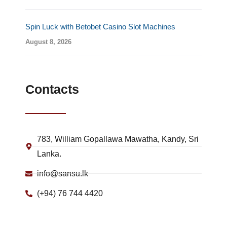
Spin Luck with Betobet Casino Slot Machines
August 8, 2026
Contacts
783, William Gopallawa Mawatha, Kandy, Sri
Lanka.
info@sansu.lk
(+94) 76 744 4420