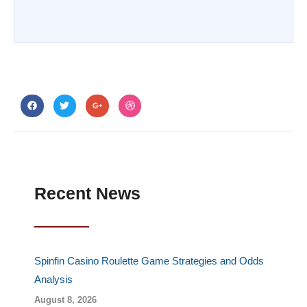
F
T
G
D
a
w
o
r
c
i
o
i
e
t
g
b
b
t
l
b
o
e
e
b
o
r
-
l
k
p
e
l
u
Recent News
s
-
g
Spinfin Casino Roulette Game Strategies and Odds
Analysis
August 8, 2026