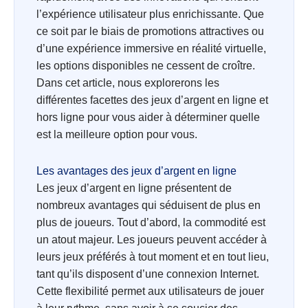
l’expérience utilisateur plus enrichissante. Que
ce soit par le biais de promotions attractives ou
d’une expérience immersive en réalité virtuelle,
les options disponibles ne cessent de croître.
Dans cet article, nous explorerons les
différentes facettes des jeux d’argent en ligne et
hors ligne pour vous aider à déterminer quelle
est la meilleure option pour vous.
Les avantages des jeux d’argent en ligne
Les jeux d’argent en ligne présentent de
nombreux avantages qui séduisent de plus en
plus de joueurs. Tout d’abord, la commodité est
un atout majeur. Les joueurs peuvent accéder à
leurs jeux préférés à tout moment et en tout lieu,
tant qu’ils disposent d’une connexion Internet.
Cette flexibilité permet aux utilisateurs de jouer