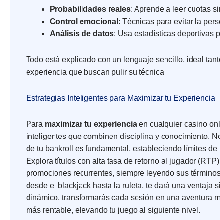
Probabilidades reales
: Aprende a leer cuotas si
Control emocional
: Técnicas para evitar la per
Análisis de datos
: Usa estadísticas deportivas 
Todo está explicado con un lenguaje sencillo, ideal ta
experiencia que buscan pulir su técnica.
Estrategias Inteligentes para Maximizar tu Experiencia
Para
maximizar tu experiencia
en cualquier casino onli
inteligentes que combinen disciplina y conocimiento. No 
de tu bankroll es fundamental, estableciendo límites de
Explora títulos con alta tasa de retorno al jugador (RT
promociones recurrentes, siempre leyendo sus términos
desde el blackjack hasta la ruleta, te dará una ventaja s
dinámico, transformarás cada sesión en una aventura 
más rentable, elevando tu juego al siguiente nivel.