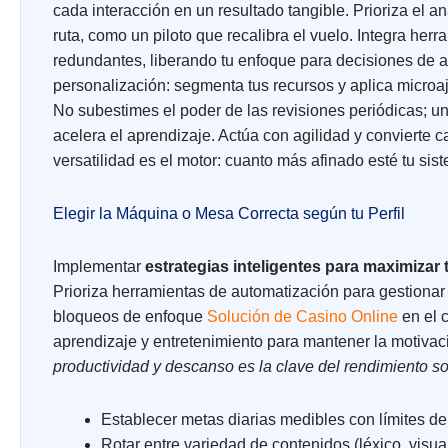
cada interacción en un resultado tangible. Prioriza el an
ruta, como un piloto que recalibra el vuelo. Integra he
redundantes, liberando tu enfoque para decisiones de al
personalización: segmenta tus recursos y aplica micro
No subestimes el poder de las revisiones periódicas; un
acelera el aprendizaje. Actúa con agilidad y convierte c
versatilidad es el motor: cuanto más afinado esté tu si
Elegir la Máquina o Mesa Correcta según tu Perfil
Implementar
estrategias inteligentes para maximizar 
Prioriza herramientas de automatización para gestionar 
bloqueos de enfoque
Solución de Casino Online
en el c
aprendizaje y entretenimiento para mantener la motivaci
productividad y descanso es la clave del rendimiento so
Establecer metas diarias medibles con límites de
Rotar entre variedad de contenidos (léxico, visual,