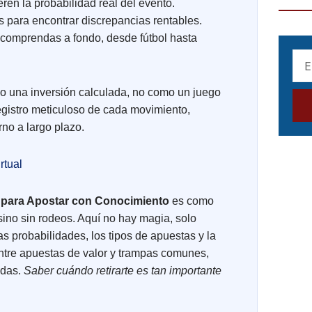
ren la probabilidad real del evento.
 para encontrar discrepancias rentables.
comprendas a fondo, desde fútbol hasta
You
mai
omo una inversión calculada, no como un juego
add
 registro meticuloso de cada movimiento,
no a largo plazo.
rtual
a para Apostar con Conocimiento
es como
sino sin rodeos. Aquí no hay magia, solo
s probabilidades, los tipos de apuestas y la
 entre apuestas de valor y trampas comunes,
edas.
Saber cuándo retirarte es tan importante