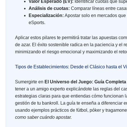
Valor Esperado (EV):
Identificar cuotas que supe
Análisis de cuotas:
Comparar líneas entre casas
Especialización:
Apostar solo en mercados que 
eSports.
Aplicar estos pilares te permitirá tratar las apuestas c
de azar. El éxito sostenible radica en la paciencia y el
minimizando el riesgo emocional y maximizando el retor
Tipos de Establecimientos: Desde el Clásico hasta el Vi
Sumergirte en
El Universo del Juego: Guía Complet
tener a un amigo experto explicándote las reglas del ca
estrategias claras para que entiendas cómo funcionan la
gestión de tu bankroll. La guía te enseña a diferenciar
usando ejemplos prácticos de fútbol, póker y tragamon
como saber cuándo apostar.