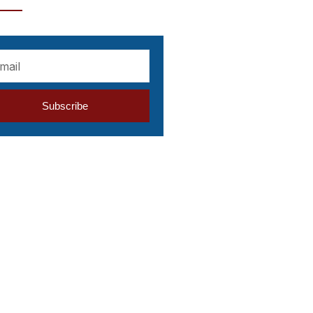
r
l
ress
Subscribe