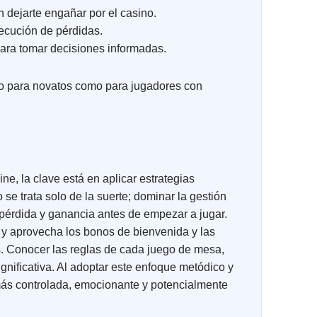
n dejarte engañar por el casino.
secución de pérdidas.
para tomar decisiones informadas.
nto para novatos como para jugadores con
ne, la clave está en aplicar estrategias
se trata solo de la suerte; dominar la gestión
 pérdida y ganancia antes de empezar a jugar.
P) y aprovecha los bonos de bienvenida y las
. Conocer las reglas de cada juego de mesa,
ignificativa. Al adoptar este enfoque metódico y
más controlada, emocionante y potencialmente