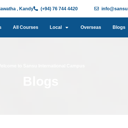
Mawatha , Kandy
(+94) 76 744 4420
info@sansu.
s
All Courses
Local
Overseas
Blogs
elcome to Sansu International Campus
Blogs