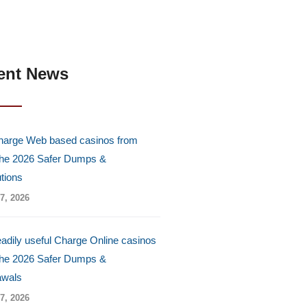
ent News
harge Web based casinos from
 the 2026 Safer Dumps &
utions
7, 2026
adily useful Charge Online casinos
 the 2026 Safer Dumps &
awals
7, 2026