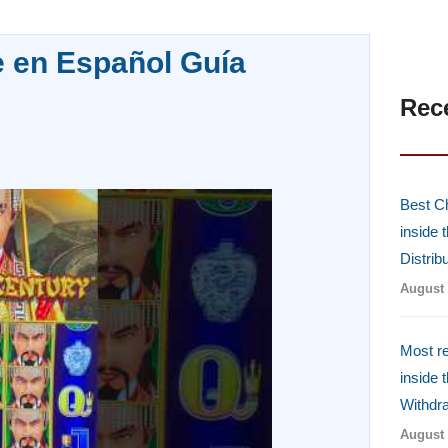
e en Español Guía
Rec
Best C
inside
Distrib
August 
Most re
inside
Withdr
August 