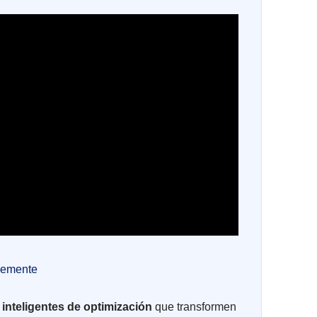
lemente
 inteligentes de optimización
que transformen