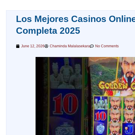
Los Mejores Casinos Onlin
Completa 2025
June 12, 2026
Chaminda Malalasekara
No Comments