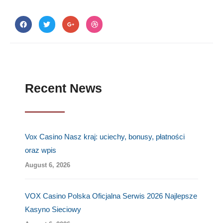
F
T
G
D
a
w
o
r
c
i
o
i
e
t
g
b
b
t
l
b
o
e
e
b
o
r
-
l
k
p
e
l
u
Recent News
s
-
g
Vox Casino Nasz kraj: uciechy, bonusy, płatności
oraz wpis
August 6, 2026
VOX Casino Polska Oficjalna Serwis 2026 Najlepsze
Kasyno Sieciowy