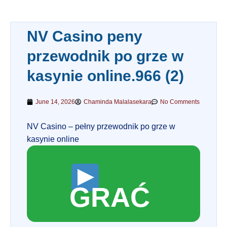
NV Casino peny
przewodnik po grze w
kasynie online.966 (2)
June 14, 2026
Chaminda Malalasekara
No Comments
NV Casino – pełny przewodnik po grze w
kasynie online
GRAĆ