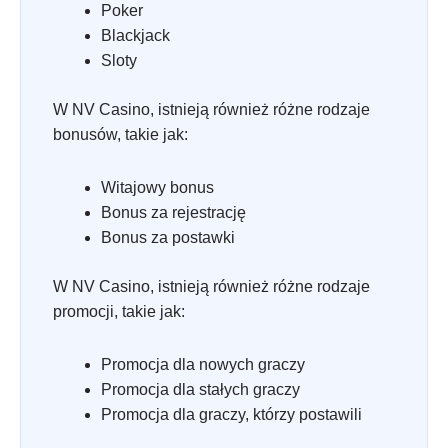
Poker
Blackjack
Sloty
W NV Casino, istnieją również różne rodzaje
bonusów, takie jak:
Witajowy bonus
Bonus za rejestrację
Bonus za postawki
W NV Casino, istnieją również różne rodzaje
promocji, takie jak:
Promocja dla nowych graczy
Promocja dla stałych graczy
Promocja dla graczy, którzy postawili