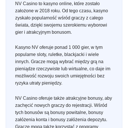
NV Casino to kasyno online, które zostało
założone w 2018 roku. Od tego czasu, kasyno
zyskało popularność wśród graczy z całego
świata, dzięki swojemu szerokiemu wyborowi
gier i atrakcyjnym bonusom.
Kasyno NV oferuje ponad 1 000 gier, w tym
popularne sloty, ruletke, blackjacki i wiele
innych. Gracze mogą wybrać między grą na
pieniądze rzeczywiste lub wirtualne, co daje im
możliwość rozwoju swoich umiejętności bez
ryzyka utraty pieniędzy.
NV Casino oferuje także atrakcyjne bonusy, aby
zachęcić nowych graczy do rejestracji. Wśród
tych bonusów są bonusy powitalne, bonusy
załóżenia konta i bonusy załóżenia depozytu.
Gracze mogą także korzystać z programy