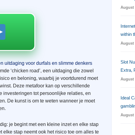
August 
Intern
within 
August 
Slot N
en uitdaging voor durfals en slimme denkers
Extra, 
aamde ‘chicken road’, een uitdaging die zowel
risico en beloning, waarbij je voortdurend moet
August 
 winst. Deze metafoor kan op verschillende
investeringen tot persoonlijke relaties, en
Ideal 
even. De kunst is om te weten wanneer je moet
gamblin
en.
August 
dig: je begint met een kleine inzet en elke stap
et elke stap neemt ook het risico toe om alles te