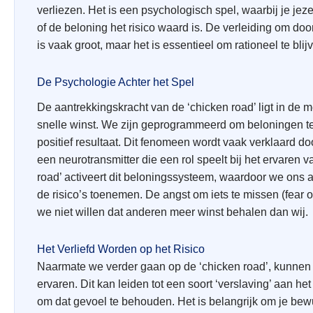
verliezen. Het is een psychologisch spel, waarbij je jeze
of de beloning het risico waard is. De verleiding om doo
is vaak groot, maar het is essentieel om rationeel te bli
De Psychologie Achter het Spel
De aantrekkingskracht van de ‘chicken road’ ligt in de 
snelle winst. We zijn geprogrammeerd om beloningen te 
positief resultaat. Dit fenomeen wordt vaak verklaard 
een neurotransmitter die een rol speelt bij het ervaren v
road’ activeert dit beloningssysteem, waardoor we ons 
de risico’s toenemen. De angst om iets te missen (fear 
we niet willen dat anderen meer winst behalen dan wij.
Het Verliefd Worden op het Risico
Naarmate we verder gaan op de ‘chicken road’, kunnen
ervaren. Dit kan leiden tot een soort ‘verslaving’ aan he
om dat gevoel te behouden. Het is belangrijk om je bewu