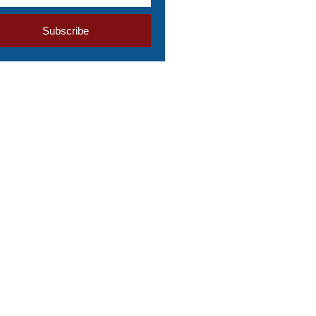
l
ress
Subscribe