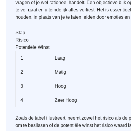
vragen of je wel rationeel handelt. Een objectieve blik 
te ver gaat en uiteindelijk alles verliest. Het is essenti
houden, in plaats van je te laten leiden door emoties en
Stap
Risico
Potentiële Winst
1
Laag
2
Matig
3
Hoog
4
Zeer Hoog
Zoals de tabel illustreert, neemt zowel het risico als de 
om te beslissen of de potentiële winst het risico waard 