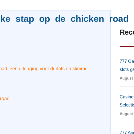
lke_stap_op_de_chicken_road_e
Rec
777 Ga
oad, een uitdaging voor durfals en slimme
slots 
August 
Casinos
 Road
Selecti
August 
777 Ang