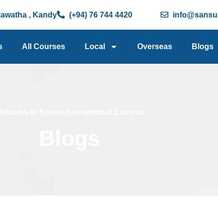
Mawatha , Kandy
(+94) 76 744 4420
info@sansu.
s
All Courses
Local
Overseas
Blogs
elcome to Sansu International Campus
Blogs