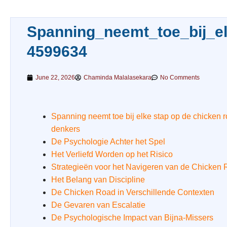
Spanning_neemt_toe_bij_e
4599634
June 22, 2026
Chaminda Malalasekara
No Comments
Spanning neemt toe bij elke stap op de chicken r
denkers
De Psychologie Achter het Spel
Het Verliefd Worden op het Risico
Strategieën voor het Navigeren van de Chicken
Het Belang van Discipline
De Chicken Road in Verschillende Contexten
De Gevaren van Escalatie
De Psychologische Impact van Bijna-Missers